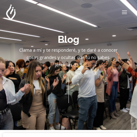
Skip
MAI
to
ME
content
Blog
Clama a mí y te responderé, y te daré a conocer
cosas grandes y ocultas que tú no sabes.
Jeremías 33:3